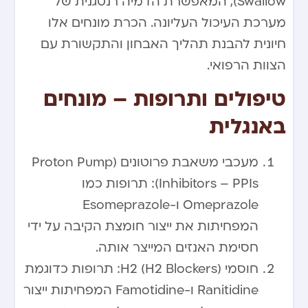
Swallow), המאפשרת הדמיה רנטגנית של
מערכת העיכול העליונה. הכרת מונחים אלו
חיונית להבנת תהליך האבחון והתקשורת עם
הצוות הרפואי.
טיפולים ותרופות – מונחים
באנגלית
מעכבי משאבת פרוטונים (Proton Pump
Inhibitors – PPIs): תרופות כמו
Omeprazole ו-Esomeprazole
המפחיתות את ייצור חומצת הקיבה על ידי
חסימת האנזים המייצר אותה.
חוסמי H2 (H2 Blockers): תרופות כדוגמת
Ranitidine ו-Famotidine המפחיתות ייצור