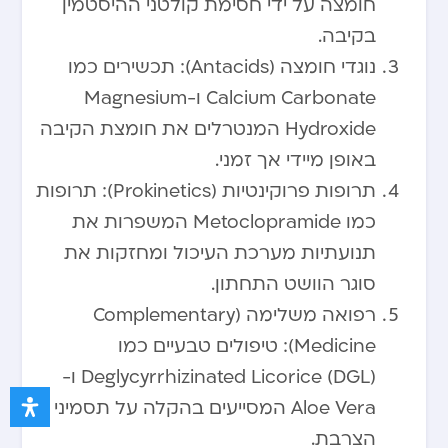
חומצה על ידי חסימת קולטני ההיסטמין
בקיבה.
נוגדי חומצה (Antacids): תכשירים כמו
Calcium Carbonate ו-Magnesium
Hydroxide המנטרלים את חומצת הקיבה
באופן מיידי אך זמני.
תרופות פרוקינטיות (Prokinetics): תרופות
כמו Metoclopramide המשפרות את
תנועתיות מערכת העיכול ומחזקות את
סוגר הוושט התחתון.
רפואה משלימה (Complementary
Medicine): טיפולים טבעיים כמו
Deglycyrrhizinated Licorice (DGL) ו-
Aloe Vera המסייעים בהקלה על תסמיני
הצרבת.