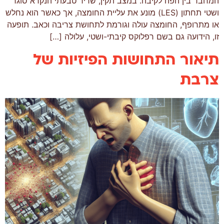
המחבר בין הפה לקיבה. במצב תקין, שריר טבעתי הנקרא סוגר
ושטי תחתון (LES) מונע את עליית החומצה, אך כאשר הוא נחלש
או מתרופף, החומצה עולה וגורמת לתחושת צריבה וכאב. תופעה
זו, הידועה גם בשם רפלוקס קיבתי-ושטי, עלולה […]
תיאור התחושות הפיזיות של
צרבת